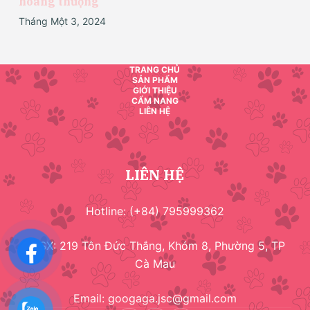
hoàng thượng
Tháng Một 3, 2024
TRANG CHỦ
SẢN PHẨM
GIỚI THIỆU
CẨM NANG
LIÊN HỆ
LIÊN HỆ
Hotline: (+84) 795999362
CSSX: 219 Tôn Đức Thắng, Khóm 8, Phường 5, TP
Cà Mau
Email: googaga.jsc@gmail.com